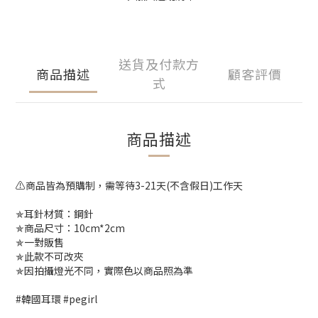
送貨及付款方
商品描述
顧客評價
式
商品描述
⚠️商品皆為預購制，需等待3-21天(不含假日)工作天
✯耳針材質：鋼針
✯商品尺寸：10cm*2cm
✯一對販售
✯此款不可改夾
✯因拍攝燈光不同，實際色以商品照為準
#韓國耳環 #pegirl