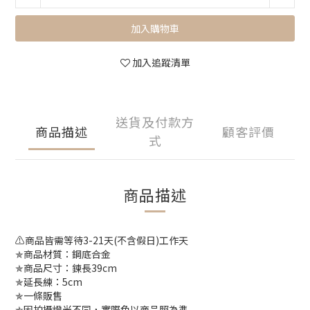
加入購物車
加入追蹤清單
送貨及付款方
商品描述
顧客評價
式
商品描述
⚠️商品皆需等待3-21天(不含假日)工作天
✯商品材質：鋼底合金
✯商品尺寸：鍊長39cm
✯延長練：5cm
✯一條販售
✯因拍攝燈光不同，實際色以商品照為準