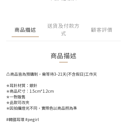
送貨及付款方
商品描述
顧客評價
式
商品描述
⚠️商品皆為預購制，需等待3-21天(不含假日)工作天
✯耳針材質：銀針
✯商品尺寸：1.5cm*1.2cm
✯一對販售
✯此款可改夾
✯因拍攝燈光不同，實際色以商品照為準
#韓國耳環 #pegirl