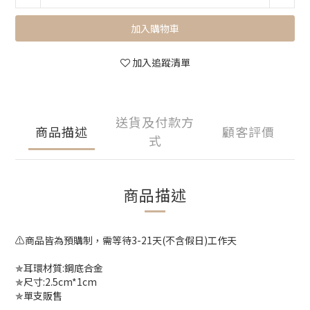
加入購物車
加入追蹤清單
送貨及付款方
商品描述
顧客評價
式
商品描述
⚠️商品皆為預購制，需等待3-21天(不含假日)工作天
✯耳環材質:鋼底合金
✯尺寸:2.5cm*1cm
✯單支販售