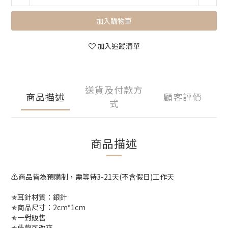
加入購物車
加入追蹤清單
送貨及付款方
商品描述
顧客評價
式
商品描述
⚠️商品皆為預購制，需等待3-21天(不含假日)工作天
✯耳針材質：銀針
✯商品尺寸：2cm*1cm
✯一對販售
✯此款可改夾