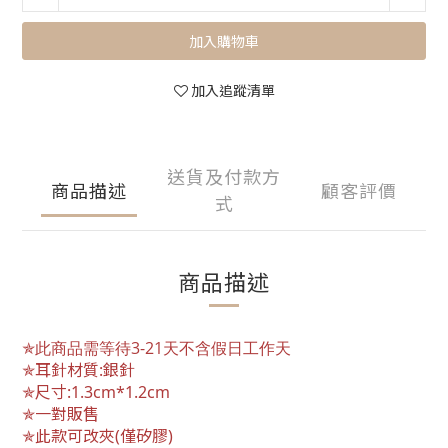
加入購物車
加入追蹤清單
送貨及付款方
商品描述
顧客評價
式
商品描述
✯此商品需等待3-21天不含假日工作天
✯耳針材質:銀針
✯尺寸:1.3cm*1.2cm
✯一對販售
✯此款可改夾(僅矽膠)