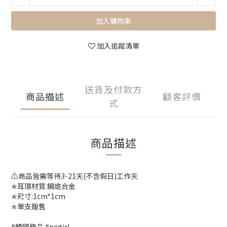
加入購物車
加入追蹤清單
送貨及付款方
商品描述
顧客評價
式
商品描述
⚠️商品皆需等待3-21天(不含假日)工作天
✯耳環材質:鋼底合金
✯尺寸:1cm*1cm
✯單支販售
#韓國飾品 #pegirl