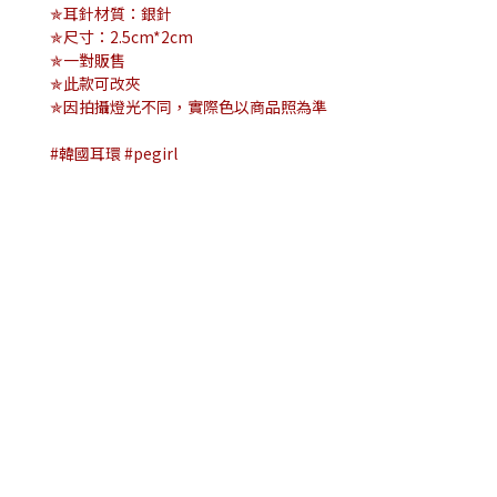
✯耳針材質：銀針
✯尺寸：2.5cm*2cm
✯一對販售
✯此款可改夾
✯因拍攝燈光不同，實際色以商品照為準
#韓國耳環 #pegirl