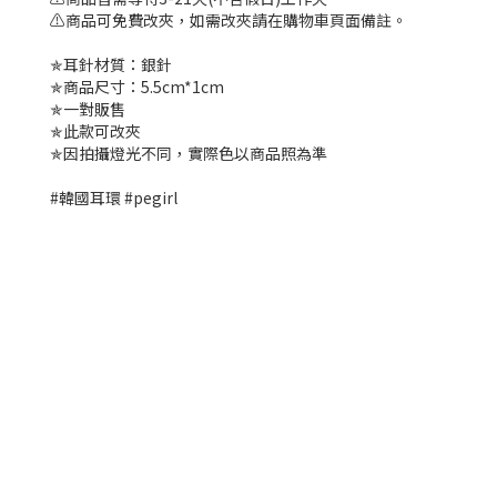
⚠️商品可免費改夾，如需改夾請在購物車頁面備註。
✯耳針材質：銀針
✯商品尺寸：5.5cm*1cm
✯一對販售
✯此款可改夾
✯因拍攝燈光不同，實際色以商品照為準
#韓國耳環 #pegirl