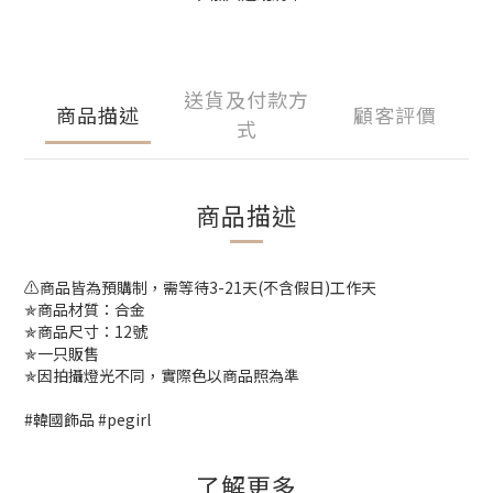
送貨及付款方
商品描述
顧客評價
式
商品描述
⚠️商品皆為預購制，需等待3-21天(不含假日)工作天
✯商品材質：合金
✯商品尺寸：12號
✯一只販售
✯因拍攝燈光不同，實際色以商品照為準
#韓國飾品 #pegirl
了解更多