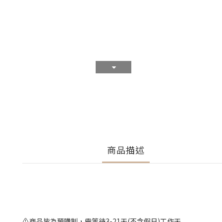
商品描述
⚠️商品皆為預購制，需等待3-21天(不含假日)工作天