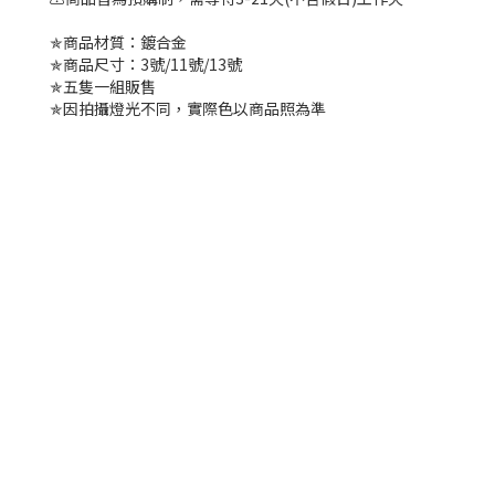
✯商品材質：鍍合金
✯商品尺寸：3號/11號/13號
✯五隻一組販售
✯因拍攝燈光不同，實際色以商品照為準