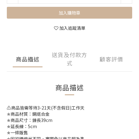
加入購物車
加入追蹤清單
送貨及付款方
商品描述
顧客評價
式
商品描述
⚠️商品皆需等待3-21天(不含假日)工作天
✯商品材質：鋼底合金
✯商品尺寸：鍊長39cm
✯延長練：5cm
✯一條販售
✯因拍攝燈光不同，實際色以商品照為準