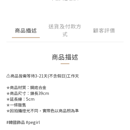
送貨及付款方
商品描述
顧客評價
式
商品描述
⚠️商品皆需等待3-21天(不含假日)工作天
✯商品材質：鋼底合金
✯商品尺寸：鍊長39cm
✯延長練：5cm
✯一條販售
✯因拍攝燈光不同，實際色以商品照為準
#韓國飾品 #pegirl