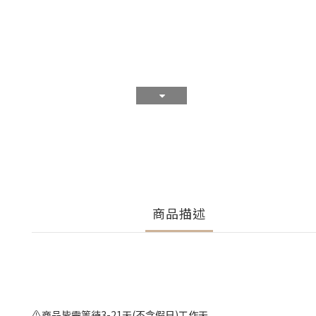
商品描述
⚠️商品皆需等待3-21天(不含假日)工作天