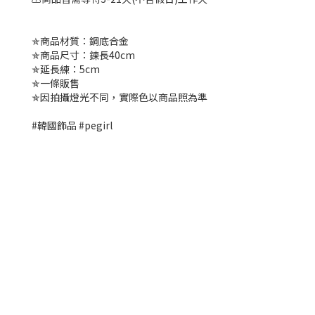
✯商品材質：鋼底合金
✯商品尺寸：鍊長40cm
✯延長練：5cm
✯一條販售
✯因拍攝燈光不同，實際色以商品照為準
#韓國飾品 #pegirl