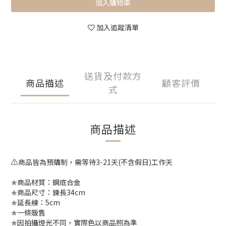
加入購物車
加入追蹤清單
送貨及付款方
商品描述
顧客評價
式
商品描述
⚠️商品皆為預購制，需等待3-21天(不含假日)工作天
✯商品材質：鋼底合金
✯商品尺寸：鍊長34cm
✯延長練：5cm
✯一條販售
✯因拍攝燈光不同，實際色以商品照為準