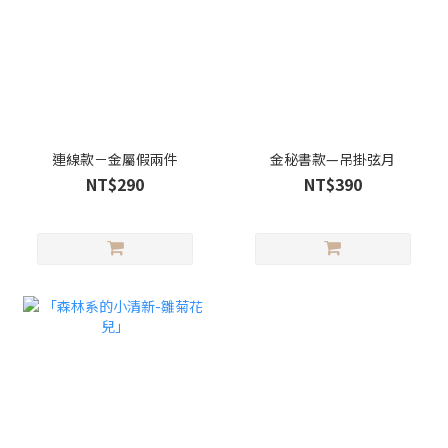
連線款－金屬假兩件
金秘書款—吊掛弦月
NT$290
NT$390