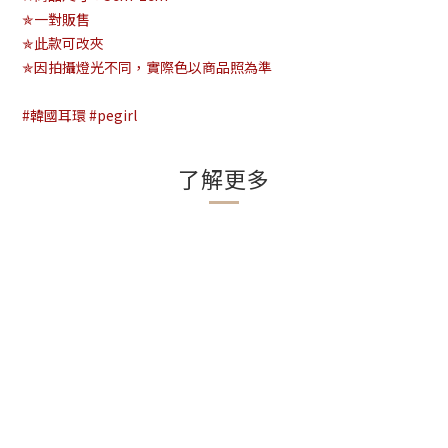
✯一對販售
✯此款可改夾
✯因拍攝燈光不同，實際色以商品照為準
#韓國耳環 #pegirl
了解更多