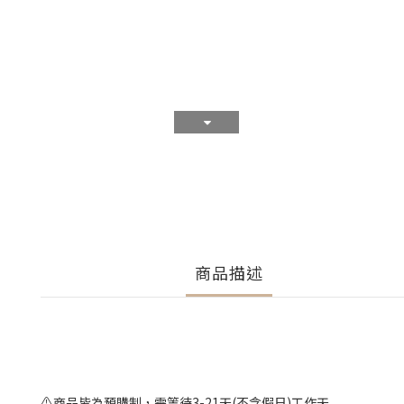
商品描述
⚠️商品皆為預購制，需等待3-21天(不含假日)工作天