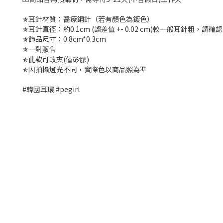
✯耳針材質：醫療鋼針（若有顏色為鍍色）
✯耳針直徑：約0.1cm (誤差值 +- 0.02 cm)較一般耳針粗，請
✯飾品尺寸：0.8cm*0.3cm
✯
一對販售
✯此款可改夾(僅矽膠)
✯因拍攝燈光不同，實際色以商品照為準
#韓國耳環 #pegirl