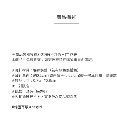
商品描述
⚠️商品皆需等待3-21天(不含假日)工作天
⚠️商品可免費改夾，如需改夾請在購物車頁面備註。
✯耳針材質：醫療鋼針（若有顏色為鍍色）
✯耳針直徑：約0.1cm (誤差值 +- 0.02 cm)較一般耳針粗，請
✯飾品尺寸：0.7cm*0.8cm
✯
一對販售
✯此款可改夾(僅矽膠)
✯因拍攝燈光不同，實際色以商品照為準
#韓國耳環 #pegirl