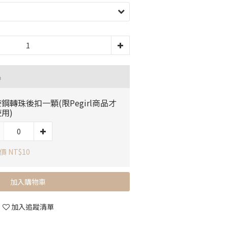
品
鋼轉珠後扣一顆(限Pegirl商品才
用)
價 NT$10
加入購物車
加入追蹤清單