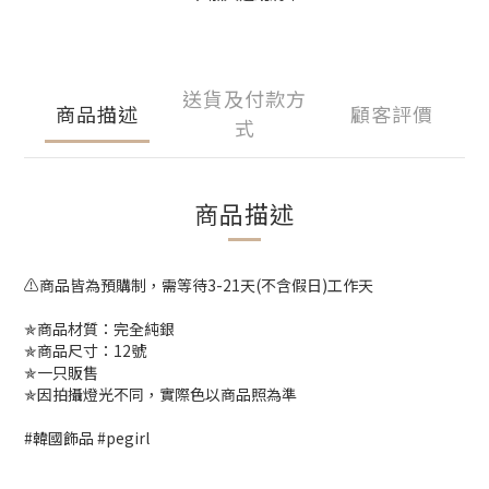
送貨及付款方
商品描述
顧客評價
式
商品描述
⚠️商品皆為預購制，需等待3-21天(不含假日)工作天
✯商品材質：完全純銀
✯商品尺寸：12號
✯一只販售
✯因拍攝燈光不同，實際色以商品照為準
#韓國飾品 #pegirl